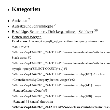
Kategorien
2
Anrichten
2
AufsätzeundSchrankköpfe
56
Beschläge, Scharniere, Drückergarnituren, Schlösser
Betten und Wiegen
Fatal error
: Uncaught mysqli_sql_exception: Subquery returns more
than 1 row in
/is/htdocs/wp13448923_24J2TFD5P5/www/classes/database/articles.clas
Stack trace: #0
/is/htdocs/wp13448923_24J2TFD5P5/www/classes/database/articles.class
mysqli->query('SELECT COUNT(*)...') #1
/is/htdocs/wp13448923_24J2TFD5P5/www/index.php(187): Articles-
>CountRecordsByCategory('betten-wiegen') #2
/is/htdocs/wp13448923_24J2TFD5P5/www/index.php(441): Page-
>RenderCategoryData() #3
/is/htdocs/wp13448923_24J2TFD5P5/www/index.php(480): Page-
>Render() #4 {main} thrown in
/is/htdocs/wp13448923_24J2TFD5P5/www/classes/database/articles.cl