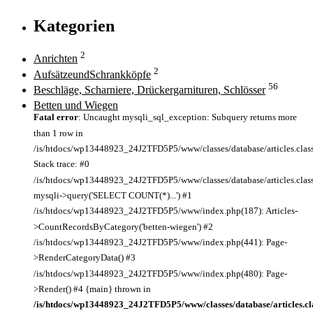
Kategorien
2
Anrichten
2
AufsätzeundSchrankköpfe
56
Beschläge, Scharniere, Drückergarnituren, Schlösser
Betten und Wiegen
Fatal error
: Uncaught mysqli_sql_exception: Subquery returns more
than 1 row in
/is/htdocs/wp13448923_24J2TFD5P5/www/classes/database/articles.clas
Stack trace: #0
/is/htdocs/wp13448923_24J2TFD5P5/www/classes/database/articles.class
mysqli->query('SELECT COUNT(*)...') #1
/is/htdocs/wp13448923_24J2TFD5P5/www/index.php(187): Articles-
>CountRecordsByCategory('betten-wiegen') #2
/is/htdocs/wp13448923_24J2TFD5P5/www/index.php(441): Page-
>RenderCategoryData() #3
/is/htdocs/wp13448923_24J2TFD5P5/www/index.php(480): Page-
>Render() #4 {main} thrown in
/is/htdocs/wp13448923_24J2TFD5P5/www/classes/database/articles.cl