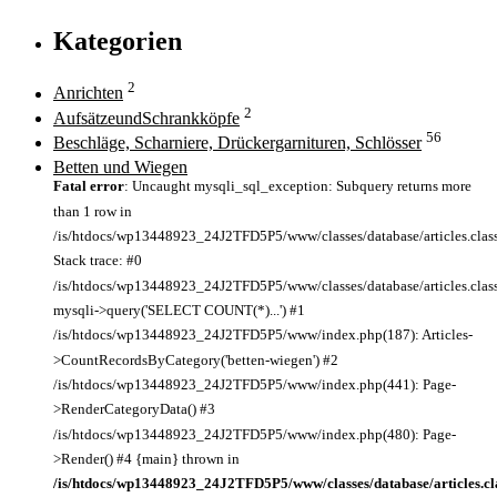
Kategorien
2
Anrichten
2
AufsätzeundSchrankköpfe
56
Beschläge, Scharniere, Drückergarnituren, Schlösser
Betten und Wiegen
Fatal error
: Uncaught mysqli_sql_exception: Subquery returns more
than 1 row in
/is/htdocs/wp13448923_24J2TFD5P5/www/classes/database/articles.clas
Stack trace: #0
/is/htdocs/wp13448923_24J2TFD5P5/www/classes/database/articles.class
mysqli->query('SELECT COUNT(*)...') #1
/is/htdocs/wp13448923_24J2TFD5P5/www/index.php(187): Articles-
>CountRecordsByCategory('betten-wiegen') #2
/is/htdocs/wp13448923_24J2TFD5P5/www/index.php(441): Page-
>RenderCategoryData() #3
/is/htdocs/wp13448923_24J2TFD5P5/www/index.php(480): Page-
>Render() #4 {main} thrown in
/is/htdocs/wp13448923_24J2TFD5P5/www/classes/database/articles.cl