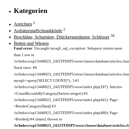
Kategorien
2
Anrichten
2
AufsätzeundSchrankköpfe
56
Beschläge, Scharniere, Drückergarnituren, Schlösser
Betten und Wiegen
Fatal error
: Uncaught mysqli_sql_exception: Subquery returns more
than 1 row in
/is/htdocs/wp13448923_24J2TFD5P5/www/classes/database/articles.clas
Stack trace: #0
/is/htdocs/wp13448923_24J2TFD5P5/www/classes/database/articles.class
mysqli->query('SELECT COUNT(*)...') #1
/is/htdocs/wp13448923_24J2TFD5P5/www/index.php(187): Articles-
>CountRecordsByCategory('betten-wiegen') #2
/is/htdocs/wp13448923_24J2TFD5P5/www/index.php(441): Page-
>RenderCategoryData() #3
/is/htdocs/wp13448923_24J2TFD5P5/www/index.php(480): Page-
>Render() #4 {main} thrown in
/is/htdocs/wp13448923_24J2TFD5P5/www/classes/database/articles.cl