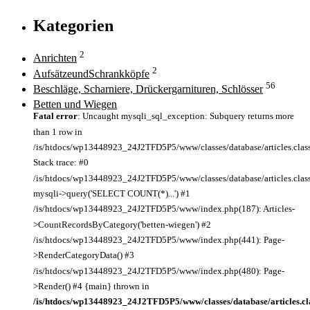
Kategorien
2
Anrichten
2
AufsätzeundSchrankköpfe
56
Beschläge, Scharniere, Drückergarnituren, Schlösser
Betten und Wiegen
Fatal error
: Uncaught mysqli_sql_exception: Subquery returns more
than 1 row in
/is/htdocs/wp13448923_24J2TFD5P5/www/classes/database/articles.clas
Stack trace: #0
/is/htdocs/wp13448923_24J2TFD5P5/www/classes/database/articles.class
mysqli->query('SELECT COUNT(*)...') #1
/is/htdocs/wp13448923_24J2TFD5P5/www/index.php(187): Articles-
>CountRecordsByCategory('betten-wiegen') #2
/is/htdocs/wp13448923_24J2TFD5P5/www/index.php(441): Page-
>RenderCategoryData() #3
/is/htdocs/wp13448923_24J2TFD5P5/www/index.php(480): Page-
>Render() #4 {main} thrown in
/is/htdocs/wp13448923_24J2TFD5P5/www/classes/database/articles.cl